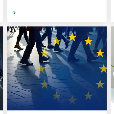
rlesen
weiterlese