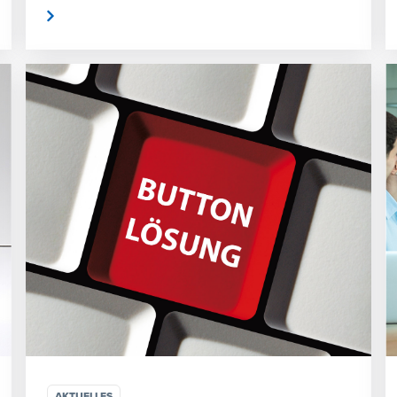
rlesen
weiterlese
AKTUELLES