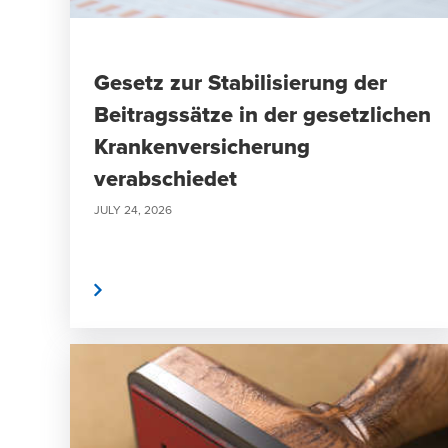
Gesetz zur Stabilisierung der
Beitragssätze in der gesetzlichen
Krankenversicherung
verabschiedet
JULY 24, 2026
weiterlesen
weite