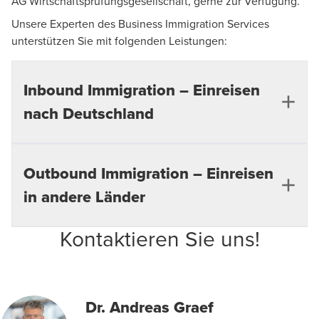
AG Wirtschaftsprüfungsgesellschaft, gerne zur Verfügung.
Unsere Experten des Business Immigration Services
unterstützen Sie mit folgenden Leistungen:
Inbound Immigration – Einreisen
nach Deutschland
Outbound Immigration – Einreisen
Prüfung von Geschäftsreisen und internationalen
Personaleinsätzen (Entsendungen /
in andere Länder
Lokalisierungen) unter Compliance
Gesichtspunkten
Kontaktieren Sie uns!
Gerne koordiniert das Team des Business Immigration
Unterstützung bei der Beantragung von Visa und
Services als „Single Point of Contact“ die Immigration-
Aufenthaltstiteln (inkl. Arbeitsgenehmigung) von
Leistungen im Zielland mit Hilfe unserer kooperativen
Nicht-EU-Bürgern
Verbindung zum internationalen BDO Netzwerk
Dr. Andreas Graef