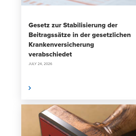
Gesetz zur Stabilisierung der
Beitragssätze in der gesetzlichen
Krankenversicherung
verabschiedet
JULY 24, 2026
weiterlesen
weite