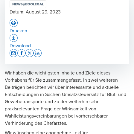
NEWS@BDOLEGAL
Datum:
August 29, 2023
Drucken
Opens In A New Window/tab
Download
Opens In A New Window/tab
Opens In A New Window/tab
Opens In A New Window/tab
Opens In A New Window/tab
Wir haben die wichtigsten Inhalte und Ziele dieses
Vorhabens für Sie zusammengefasst. In zwei weiteren
Beiträgen berichten wir über interessante und aktuelle
Entscheidungen in Sachen Umsatzsteuersatz für Blut- und
Gewebetransporte und zu der weiterhin sehr
praxisrelevanten Frage der Wirksamkeit von
Wahlleistungsvereinbarungen bei vorhersehbarer
Verhinderung des Chefarztes.
Wir wünschen eine angenehme Lektüre.