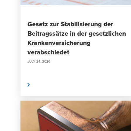
Gesetz zur Stabilisierung der
Beitragssätze in der gesetzlichen
Krankenversicherung
verabschiedet
JULY 24, 2026
weiterlesen
weite