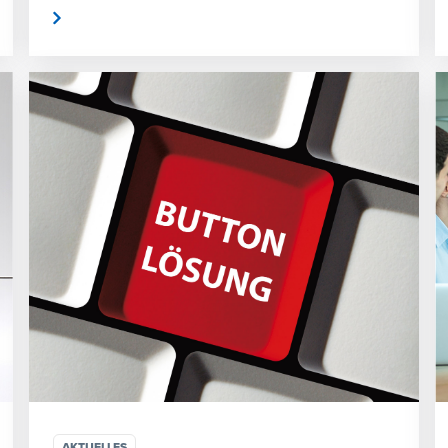
rlesen
weiterlese
AKTUELLES