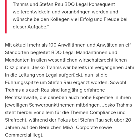
Stefan Rau, Dipl. Verw. (FH)
Trahms und Stefan Rau BDO Legal konsequent
Rechtsanwalt | Partner
weiterentwickeln und voranbringen werden und
wünsche beiden Kollegen viel Erfolg und Freude bei
dieser Aufgabe.“
Mit aktuell mehr als 100 Anwältinnen und Anwälten an elf
Standorten begleitet BDO Legal Mandantinnen und
Mandanten in allen wesentlichen wirtschaftsrechtlichen
Disziplinen. Jesko Trahms war bereits im vergangenen Jahr
in die Leitung von Legal aufgerückt, nun ist die
Führungsspitze um Stefan Rau ergänzt worden. Sowohl
Trahms als auch Rau sind langjährig erfahrene
Rechtsanwälte, die daneben auch hohe Expertise in ihren
jeweiligen Schwerpunktthemen mitbringen. Jesko Trahms
steht hierbei vor allem für die Themen
Compliance
und
Strafrecht, während der Fokus bei
Stefan Rau
seit über 20
Jahren auf den Bereichen M&A, Corporate sowie
Commercial
liegt.