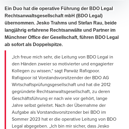
Ein Duo hat die operative Führung der BDO Legal 
Rechtsanwaltsgesellschaft mbH
 (BDO Legal)
übernommen. 
Jesko Trahms
 und 
Stefan Rau
, beide 
Jesko Trahms
langjährig erfahrene Rechtsanwälte und Partner im 
Rechtsanwalt | Partner | Fachanwalt für Strafrecht
Münchner Office der Gesellschaft, führen 
BDO
 Legal
ab sofort
 als Doppelspitze. 
„Ich freue mich sehr, die Leitung von BDO Legal in
den Händen zweier so motivierter und engagierter
Kollegen zu wissen,“ sagt
Parwäz Rafiqpoor
.
Rafiqpoor ist Vorstandsvorsitzender der BDO AG
Parwäz Rafiqpoor
Wirtschaftsprüfungsgesellschaft und hat die 2012
Rechtsanwalt | Geschäftsführer
gegründete Rechtsanwaltsgesellschaft, zu deren
Geschäftsführung er nach wie vor gehört, lange
Jahre selbst geleitet. Nach der Übernahme der
Aufgabe als Vorstandsvorsitzender bei BDO im
Sommer 2023 hat er die operative Leitung von BDO
Legal abgegeben. „Ich bin mir sicher, dass Jesko