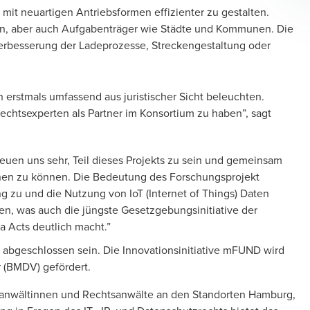
 mit neuartigen Antriebsformen effizienter zu gestalten.
en, aber auch Aufgabenträger wie Städte und Kommunen. Die
erbesserung der Ladeprozesse, Streckengestaltung oder
erstmals umfassend aus juristischer Sicht beleuchten.
echtsexperten als Partner im Konsortium zu haben”, sagt
freuen uns sehr, Teil dieses Projekts zu sein und gemeinsam
bnen zu können. Die Bedeutung des Forschungsprojekt
g zu und die Nutzung von IoT (Internet of Things) Daten
n, was auch die jüngste Gesetzgebungsinitiative der
 Acts deutlich macht.”
4 abgeschlossen sein. Die Innovationsinitiative mFUND wird
r (BMDV) gefördert.
tsanwältinnen und Rechtsanwälte an den Standorten Hamburg,