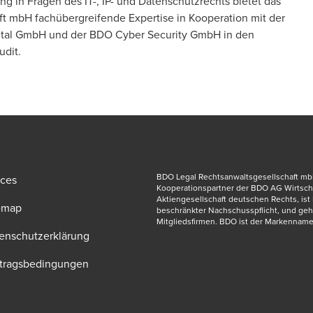
g in Fragen des IT-, IP- und
Datenschutzrechts
bietet das
t mbH fachübergreifende Expertise in Kooperation mit der
ital GmbH
und der
BDO Cyber Security GmbH
in den
Audit.
BDO Legal Rechtsanwaltsgesellschaft mbH,
ices
Kooperationspartner der BDO AG Wirtscha
Aktiengesellschaft deutschen Rechts, ist M
emap
beschränkter Nachschusspflicht, und ge
Mitgliedsfirmen. BDO ist der Markenname
enschutzerklärung
tragsbedingungen