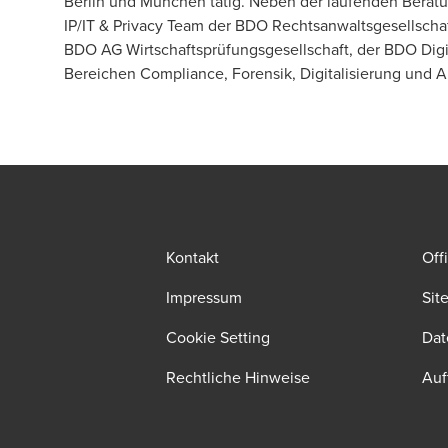
Berlin und München tätig. Neben der laufenden Beratun
IP/IT
& Privacy Team der BDO Rechtsanwaltsgesellschaf
BDO AG Wirtschaftsprüfungsgesellschaft, der
BDO Dig
Bereichen
Compliance
, Forensik, Digitalisierung und 
Kontakt
Off
Impressum
Sit
Cookie Setting
Dat
Rechtliche Hinweise
Auf