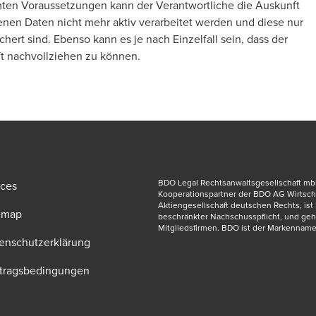
ten Voraussetzungen kann der Verantwortliche die Auskunft
en Daten nicht mehr aktiv verarbeitet werden und diese nur
ert sind. Ebenso kann es je nach Einzelfall sein, dass der
nft nachvollziehen zu können.
BDO Legal Rechtsanwaltsgesellschaft mbH,
ices
Kooperationspartner der BDO AG Wirtscha
Aktiengesellschaft deutschen Rechts, ist M
emap
beschränkter Nachschusspflicht, und ge
Mitgliedsfirmen. BDO ist der Markenname
enschutzerklärung
tragsbedingungen