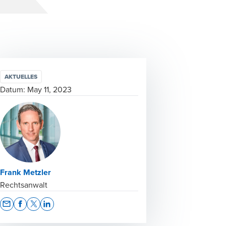
AKTUELLES
Datum:
May 11, 2023
Frank Metzler
Rechtsanwalt
Opens In A New Window/tab
Opens In A New Window/tab
Opens In A New Window/tab
Opens In A New Window/tab