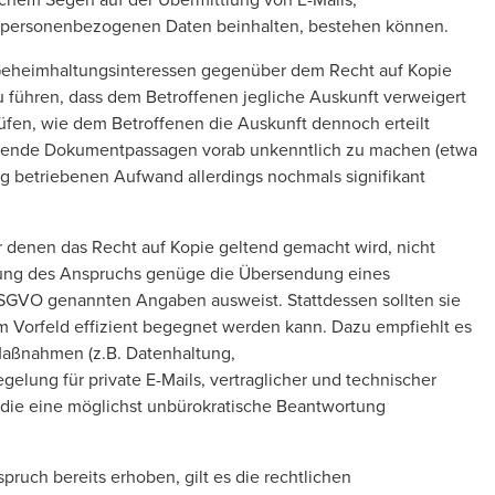
 personenbezogenen Daten beinhalten, bestehen können.
Geheimhaltungsinteressen gegenüber dem Recht auf Kopie
u führen, dass dem Betroffenen jegliche Auskunft verweigert
fen, wie dem Betroffenen die Auskunft dennoch erteilt
chende Dokumentpassagen vorab unkenntlich zu machen (etwa
ng betriebenen Aufwand allerdings nochmals signifikant
denen das Recht auf Kopie geltend gemacht wird, nicht
llung des Anspruchs genüge die Übersendung eines
-DSGVO genannten Angaben ausweist. Stattdessen sollten sie
m Vorfeld effizient begegnet werden kann. Dazu empfiehlt es
Maßnahmen (z.B. Datenhaltung,
lung für private E-Mails, vertraglicher und technischer
, die eine möglichst unbürokratische Beantwortung
pruch bereits erhoben, gilt es die rechtlichen