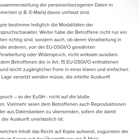
ne Zusammenstellung der personenbezogenen Daten in
menten (z.B. E-Mails) davon umfasst sind.
ie bestimme lediglich die Modalitäten der
pruchscharakter. Weiter habe der Betroffene nicht nur ein
n richtig sind, sondern auch, ob deren Verarbeitung in
er die anderen, von der EU-DSGVO gewährten
erarbeitung oder Widerspruch, nicht wirksam ausüben.
 dem Betroffenen die in Art. 15 EU-DSGVO enthaltenen
r und leicht zugänglicher Form in einer klaren und einfachen
e Lage versetzt werden müsse, die erteilte Auskunft
ruch – so der EuGH - nicht auf die bloße
en. Vielmehr seien dem Betroffenen auch Reproduktionen
r aus Datenbanken zu übersenden, sofern die damit
der Auskunft unerlässlich ist.
welchen Inhalt das Recht auf Kopie aufweist, zugunsten der
lichem Segen auf der Übermittlung von E-Mails,