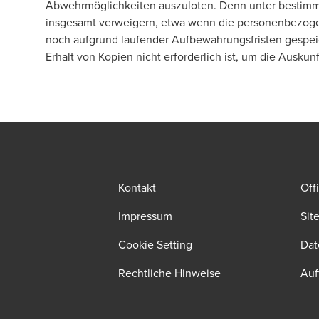
Abwehrmöglichkeiten auszuloten. Denn unter bestimm
insgesamt verweigern, etwa wenn die personenbezogen
noch aufgrund laufender Aufbewahrungsfristen gespeich
Erhalt von Kopien nicht erforderlich ist, um die Ausku
Kontakt
Off
Impressum
Sit
Cookie Setting
Dat
Rechtliche Hinweise
Auf