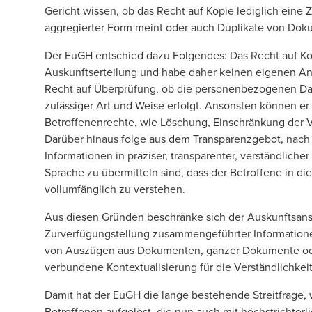
Gericht wissen, ob das Recht auf Kopie lediglich ei
aggregierter Form meint oder auch Duplikate von Doku
Der EuGH entschied dazu Folgendes: Das Recht auf Kop
Auskunftserteilung und habe daher keinen eigenen Ans
Recht auf Überprüfung, ob die personenbezogenen Date
zulässiger Art und Weise erfolgt. Ansonsten können 
Betroffenenrechte, wie Löschung, Einschränkung der V
Darüber hinaus folge aus dem Transparenzgebot, nach
Informationen in präziser, transparenter, verständliche
Sprache zu übermitteln sind, dass der Betroffene in di
vollumfänglich zu verstehen.
Aus diesen Gründen beschränke sich der Auskunftsansp
Zurverfügungstellung zusammengeführter Information
von Auszügen aus Dokumenten, ganzer Dokumente ode
verbundene Kontextualisierung für die Verständlichkeit 
Damit hat der EuGH die lange bestehende Streitfrage, 
Betroffenen aufgelöst, die nun auch mit höchstrichter