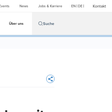
Kontakt
Events
News
Jobs & Karriere
EN
DE
Über uns
Opens In A New Window/tab