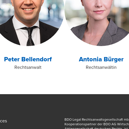
Peter Bellendorf
Antonia Bürger
Rechtsanwalt
Rechtsanwältin
BDO Legal Rechtsanwaltsgesellschaft mbH,
ices
Kooperationspartner der BDO AG Wirtscha
Aktiengesellschaft deutschen Rechts, ist M