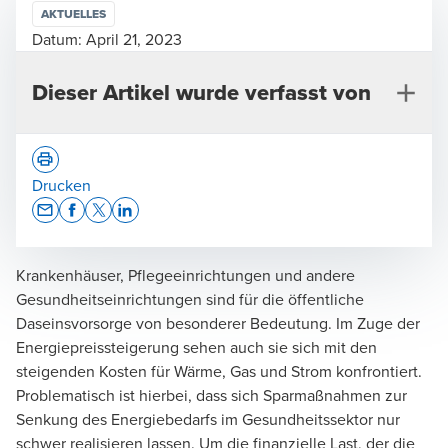
AKTUELLES
Datum:
April 21, 2023
Dieser Artikel wurde verfasst von
Drucken
Opens In A New Window/tab
Opens In A New Window/tab
Opens In A New Window/tab
Opens In A New Window/tab
Krankenhäuser, Pflegeeinrichtungen und andere
Dr. Christian Hampel, Attorney-at-Law New York
Gesundheitseinrichtungen sind für die öffentliche
Rechtsanwalt | Partner
Daseinsvorsorge von besonderer Bedeutung. Im Zuge der
Energiepreissteigerung sehen auch sie sich mit den
steigenden Kosten für Wärme, Gas und Strom konfrontiert.
Problematisch ist hierbei, dass sich Sparmaßnahmen zur
Senkung des Energiebedarfs im
Gesundheitssektor
nur
schwer realisieren lassen. Um die finanzielle Last, der die