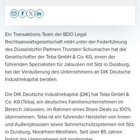
Opens In A New Window/tab
Opens In A New Window/tab
Opens In A New Window/tab
Opens In A New Window/tab
Ein Transaktions-Team der BDO Legal
Rechtsanwaltsgesellschaft mbH unter der Federführung
des Düsseldorfer Partners Thorsten Schumacher hat die
Thorsten Schumacher
Gesellschafter der Teba GmbH & Co. KG, einen der
führenden Spezialisten für Jalousien mit Sitz in Duisburg,
Rechtsanwalt | Partner
bei der Veräußerung des Unternehmens an DIK Deutsche
Industriekapital beraten.
Die DIK Deutsche Industriekapital (DIK) hat Teba GmbH &
Co. KG (Teba), ein deutsches Familienunternehmen im
Bereich Jalousien, im Rahmen eines Share Deals zu 100%
übernommen. Teba ist ein führender Hersteller von Innen-
und Außenjalousien sowie Sonnenschutzsystemen mit Sitz
in Duisburg, Nordrhein-Westfalen. Seit über 85 Jahren
fertigt das Unternehmen mit modernster