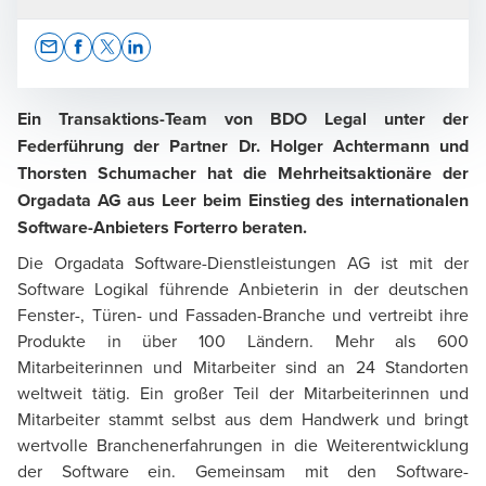
Opens In A New Window/tab
Opens In A New Window/tab
Opens In A New Window/tab
Opens In A New Window/tab
Ein Transaktions-Team von BDO Legal unter der
Federführung der Partner Dr. Holger Achtermann und
Thorsten Schumacher hat die Mehrheitsaktionäre der
Thorsten Schumacher
Orgadata AG aus Leer beim Einstieg des internationalen
Rechtsanwalt | Partner
Software-Anbieters Forterro beraten.
Die Orgadata Software-Dienstleistungen AG ist mit der
Software Logikal führende Anbieterin in der deutschen
Fenster-, Türen- und Fassaden-Branche und vertreibt ihre
Produkte in über 100 Ländern. Mehr als 600
Mitarbeiterinnen und Mitarbeiter sind an 24 Standorten
Dr. Holger Achtermann
weltweit tätig. Ein großer Teil der Mitarbeiterinnen und
Rechtsanwalt | Partner
Mitarbeiter stammt selbst aus dem Handwerk und bringt
wertvolle Branchenerfahrungen in die Weiterentwicklung
der Software ein. Gemeinsam mit den Software-