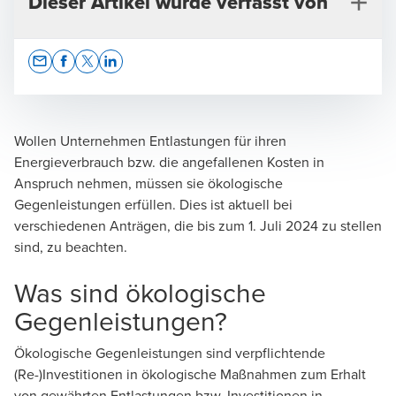
Dieser Artikel wurde verfasst von
Opens In A New Window/tab
Opens In A New Window/tab
Opens In A New Window/tab
Opens In A New Window/tab
Wollen Unternehmen Entlastungen für ihren
Energieverbrauch bzw. die angefallenen Kosten in
Dr. Christian Hampel, Attorney-at-Law New York
Anspruch nehmen, müssen sie ökologische
Gegenleistungen erfüllen. Dies ist aktuell bei
Rechtsanwalt | Partner
verschiedenen Anträgen, die bis zum 1. Juli 2024 zu stellen
sind, zu beachten.
Was sind ökologische
Gegenleistungen?
Dr. Sandra Flemming
Ökologische Gegenleistungen sind verpflichtende
Rechtsanwältin
(Re-)Investitionen in ökologische Maßnahmen zum Erhalt
von gewährten Entlastungen bzw. Investitionen in